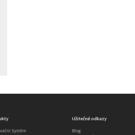
ukty
Užitečné odkazy
vační Systém
Blog