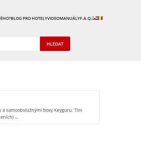
VÉHO?
BLOG PRO HOTELY
VIDEOMANUÁLY
F.A.Q.
ey a samoobslužnými boxy Keyguru. Tím
zeních) …