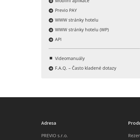
Mobilní aplikace
Previo PAY
WWW stránky hotelu
WWW stránky hotelu (WP)
API
Videomanuály
F.A.Q. – Často kladené dotazy
Adresa
Prod
PREVIO s.r.o.
Rezer