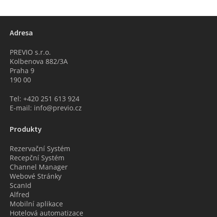
Adresa
PREVIO s.r.o.
Kolbenova 882/3A
Praha 9
190 00
Tel: +420 251 613 924
E-mail: info@previo.cz
Produkty
Rezervační Systém
Recepční Systém
Channel Manager
Webové Stránky
ScanId
Alfred
Mobilní aplikace
Hotelová automatizace