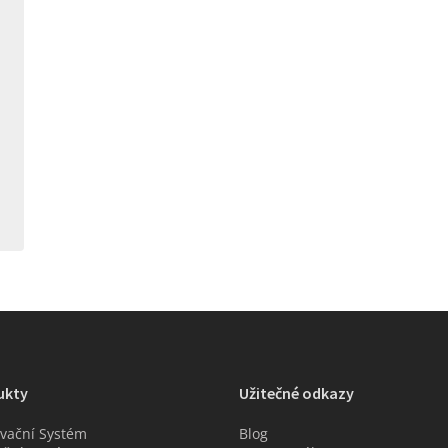
ukty
Užitečné odkazy
vační Systém
Blog