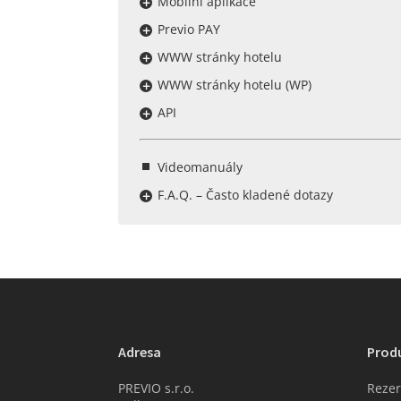
Mobilní aplikace
Previo PAY
WWW stránky hotelu
WWW stránky hotelu (WP)
API
Videomanuály
F.A.Q. – Často kladené dotazy
Adresa
Prod
PREVIO s.r.o.
Rezer