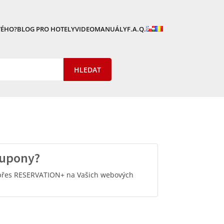
VÉHO?
BLOG PRO HOTELY
VIDEOMANUÁLY
F.A.Q.
kupony?
 přes RESERVATION+ na Vašich webových