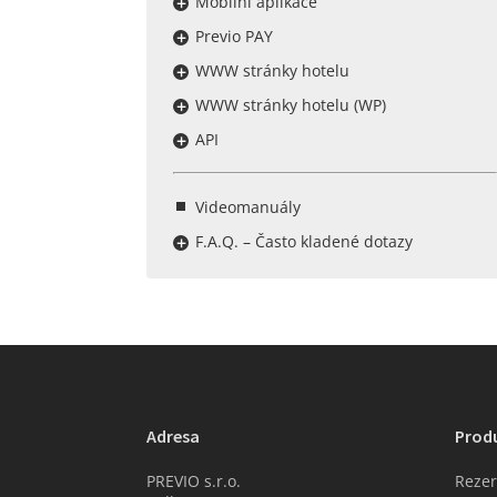
Mobilní aplikace
Previo PAY
WWW stránky hotelu
WWW stránky hotelu (WP)
API
Videomanuály
F.A.Q. – Často kladené dotazy
Adresa
Prod
PREVIO s.r.o.
Rezer