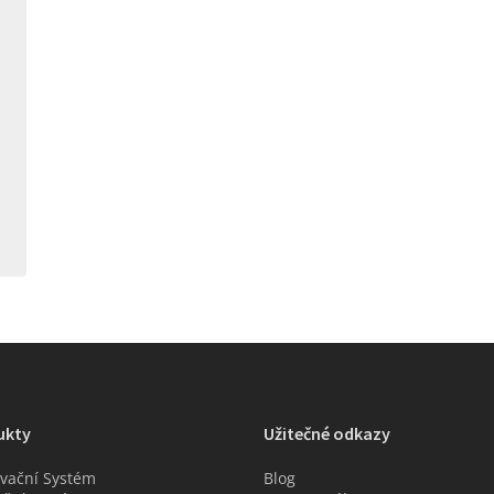
ukty
Užitečné odkazy
vační Systém
Blog