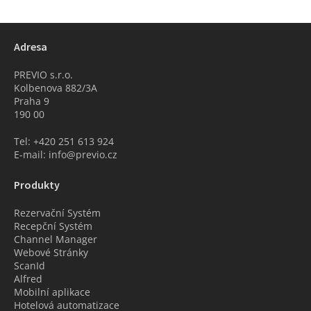
Adresa
PREVIO s.r.o.
Kolbenova 882/3A
Praha 9
190 00
Tel: +420 251 613 924
E-mail: info@previo.cz
Produkty
Rezervační Systém
Recepční Systém
Channel Manager
Webové Stránky
ScanId
Alfred
Mobilní aplikace
Hotelová automatizace