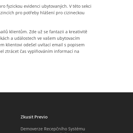
 pro fyzickou evidenci ubytovaných. V této sekci
zincích pro potřeby hlášení pro cizineckou
ilů klientům. Zde už se fantazii a kreativitě
nkách a událostech ve vašem ubytovacím
em klientovi odešel uvítací email s popisem
el ztrácet čas vyplňováním informací na
Zkusit Previo
Demoverze Recepčního Systému