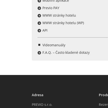
Mobilní aplikace
Previo PAY
WWW stránky hotelu
WWW stránky hotelu (WP)
API
Videomanuály
F.A.Q. – Často kladené dotazy
Adresa
Prod
PREVIO s.r.o.
Rezer