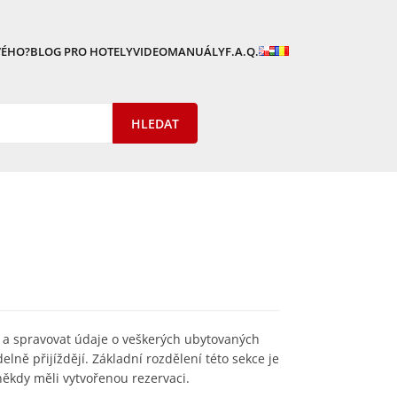
VÉHO?
BLOG PRO HOTELY
VIDEOMANUÁLY
F.A.Q.
 a spravovat údaje o veškerých ubytovaných
elně přijíždějí. Základní rozdělení této sekce je
někdy měli vytvořenou rezervaci.