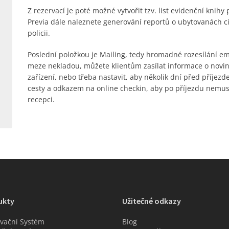
Z rezervací je poté možné vytvořit tzv. list evidenční knihy
Previa dále naleznete generování reportů o ubytovanách ci
policii.
Poslední položkou je Mailing, tedy hromadné rozesílání ema
meze nekladou, můžete klientům zasílat informace o novi
zařízení, nebo třeba nastavit, aby několik dní před příjezd
cesty a odkazem na online checkin, aby po příjezdu nemus
recepci.
ukty
Užitečné odkazy
vační Systém
Blog