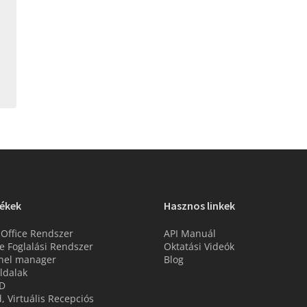
ékek
Hasznos linkek
 Office Rendszer
API Manuál
e Foglalási Rendszer
Oktatási Videók
nel manager
Blog
ldalak
D
d, Virtuális Recepciós