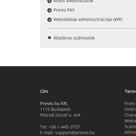
Mobil alkalmazások
Previo PAY
Weboldalak adminisztrációja (WP)
Általános tudnivalók
Cím
Term
Previo.hu Kft.
Front
1119 Budapest
Onlin
Petzvál József u. 4/A
Chan
Webo
ScanI
Tel: +36-1-445-3737
Alfre
E-mail: support@previo.hu