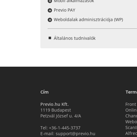
Mobil alkalmazások
Previo PAY
Weboldalak adminisztrációja (WP)
Általános tudnivalók
Cím
Term
Previo.hu Kft.
Front
1119 Budapest
Onlin
Petzvál József u. 4/A
Chan
Webo
ScanI
Tel: +36-1-445-3737
Alfre
E-mail: support@previo.hu