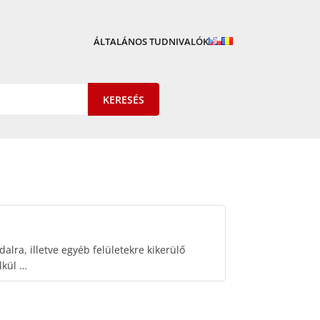
ÁLTALÁNOS TUDNIVALÓK
alra, illetve egyéb felületekre kikerülő
lkül …