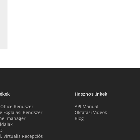
ékek
Hasznos linkek
 Office Rendszer
API Manuál
e Foglalási Rendszer
Oktatási Videók
nel manager
Blog
ldalak
D
d, Virtuális Recepciós