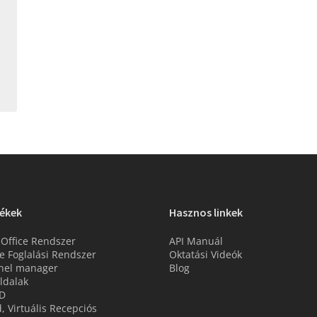
ékek
Hasznos linkek
 Office Rendszer
API Manuál
e Foglalási Rendszer
Oktatási Videók
nel manager
Blog
ldalak
D
d, Virtuális Recepciós