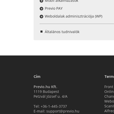
Mobil alkalmazások
Previo PAY
Weboldalak adminisztrációja (WP)
Általános tudnivalók
Cím
Term
Previo.hu Kft.
Front
1119 Budapest
Onlin
Petzvál József u. 4/A
Chan
Webo
ScanI
Tel: +36-1-445-3737
Alfre
E-mail: support@previo.hu