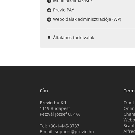
Mobil alkalmazások
Previo PAY
Weboldalak adminisztrációja (WP)
Általános tudnivalók
Cím
Term
Previo.hu Kft.
Front
1119 Budapest
Onlin
Petzvál József u. 4/A
Chan
Webo
ScanI
Tel: +36-1-445-3737
Alfre
E-mail: support@previo.hu