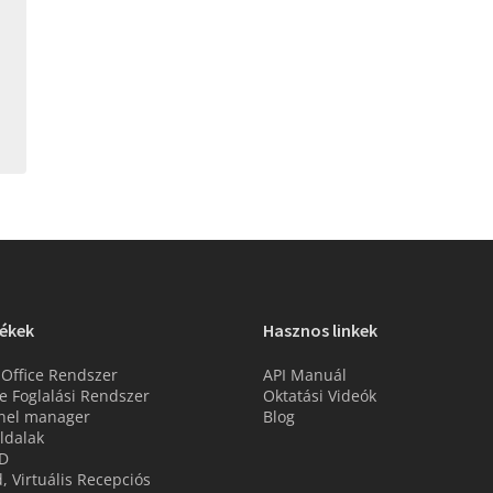
ékek
Hasznos linkek
 Office Rendszer
API Manuál
e Foglalási Rendszer
Oktatási Videók
nel manager
Blog
ldalak
D
d, Virtuális Recepciós