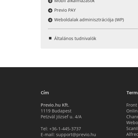
Mobil alkalmazások
Previo PAY
Weboldalak adminisztrációja (WP)
Általános tudnivalók
Cím
Term
Previo.hu Kft.
Front
1119 Budapest
Onlin
Petzvál József u. 4/A
Chan
Webo
ScanI
Tel: +36-1-445-3737
Alfre
E-mail: support@previo.hu