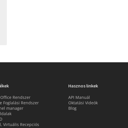
ékek
Hasznos linkek
 Office Rendszer
API Manuál
e Foglalási Rendszer
Oktatási Videók
nel manager
Blog
ldalak
D
d, Virtuális Recepciós