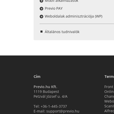
Mobil alkalmazások
Previo PAY
Weboldalak adminisztrációja (WP)
Általános tudnivalók
Cím
Term
Previo.hu Kft.
Front
1119 Budapest
Onlin
Petzvál József u. 4/A
Chan
Webo
ScanI
Tel: +36-1-445-3737
Alfre
E-mail: support@previo.hu