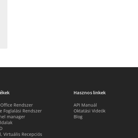
ékek
Hasznos linkek
 Office Rendszer
API Manuál
e Foglalási Rendszer
Oktatási Videók
nel manager
Blog
ldalak
D
d, Virtuális Recepciós