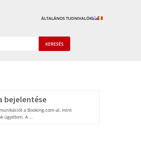
ÁLTALÁNOS TUDNIVALÓK
a bejelentése
munikációt a Booking.com-al, mint
yák ügyében. A …