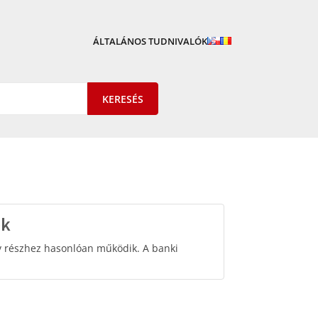
ÁLTALÁNOS TUDNIVALÓK
ek
yv részhez hasonlóan működik. A banki