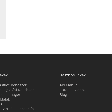
ékek
Hasznos linkek
 Office Rendszer
API Manuál
e Foglalási Rendszer
Oktatási Videók
nel manager
Blog
ldalak
D
d, Virtuális Recepciós