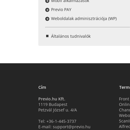
Mobil alkalmazások
Previo PAY
Weboldalak adminisztrációja (WP)
Általános tudnivalók
Cím
Term
Previo.hu Kft.
Front
1119 Budapest
Onlin
Petzvál József u. 4/A
Chan
Webo
ScanI
Tel: +36-1-445-3737
Alfre
E-mail: support@previo.hu