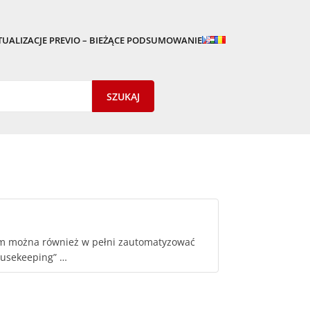
TUALIZACJE PREVIO – BIEŻĄCE PODSUMOWANIE
om można również w pełni zautomatyzować
ousekeeping” …