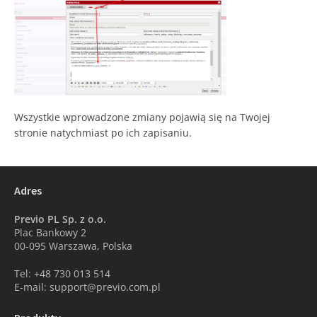
Wszystkie wprowadzone zmiany pojawią się na Twojej
stronie natychmiast po ich zapisaniu.
Adres
Previo PL Sp. z o.o.
Plac Bankowy 2
00-095 Warszawa, Polska
Tel: +48 730 013 514
E-mail: support@previo.com.pl