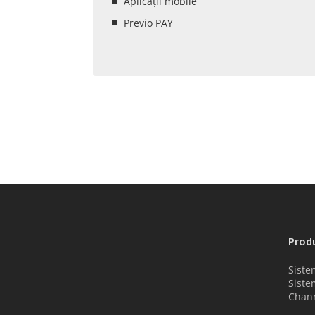
Aplicații mobile
Previo PAY
Prod
Siste
Siste
Chan