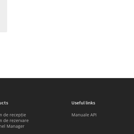
ucts
Useful links
m de recepție
Manuale API
m de rezervare
nel Manager