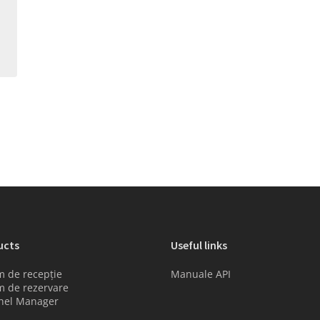
ucts
Useful links
m de recepție
Manuale API
m de rezervare
nel Manager