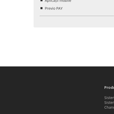
Aplicații mobile
Previo PAY
Prod
Siste
Siste
Chan