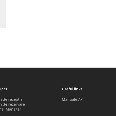
ucts
Useful links
m de recepție
Manuale API
m de rezervare
nel Manager