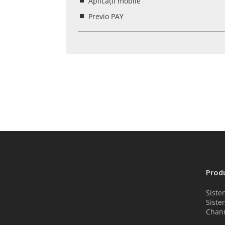
Aplicații mobile
Previo PAY
Prod
Siste
Siste
Chan