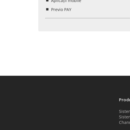
Aplicații mobile
Previo PAY
Prod
Siste
Siste
Chan