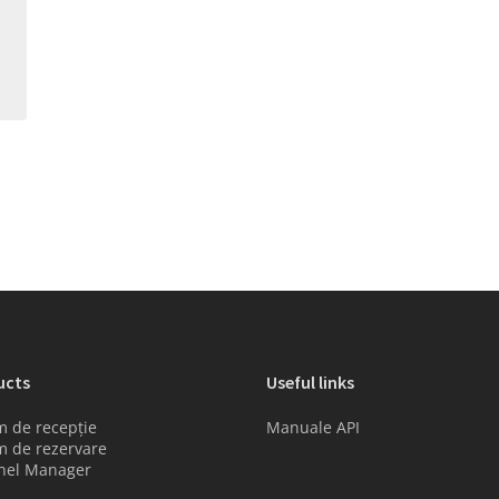
ucts
Useful links
m de recepție
Manuale API
m de rezervare
nel Manager