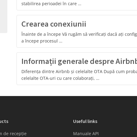
stabilirea perioadei în care …
Crearea conexiunii
Înainte de a începe Vă rugăm să verificați dacă ați confi
a începe procesul …
Informații generale despre Airbn
Diferența dintre Airbnb și celelalte OTA După cum probabi
celelalte OTA-uri cu care colaborați, …
ucts
Useful links
m de recepție
Manuale API