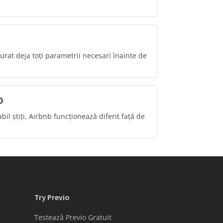
gurat deja toți parametrii necesari înainte de
b
l știți, Airbnb funcționează diferit față de
Try Previo
Testează Previo Gratuit