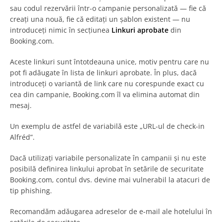
sau codul rezervării într-o campanie personalizată — fie că
creați una nouă, fie că editați un șablon existent — nu
introduceți nimic în secțiunea
Linkuri aprobate
din
Booking.com.
Aceste linkuri sunt întotdeauna unice, motiv pentru care nu
pot fi adăugate în lista de linkuri aprobate. În plus, dacă
introduceți o variantă de link care nu corespunde exact cu
cea din campanie, Booking.com îl va elimina automat din
mesaj.
Un exemplu de astfel de variabilă este „URL-ul de check-in
Alfréd”.
Dacă utilizați variabile personalizate în campanii și nu este
posibilă definirea linkului aprobat în setările de securitate
Booking.com, contul dvs. devine mai vulnerabil la atacuri de
tip phishing.
Recomandăm adăugarea adreselor de e-mail ale hotelului în